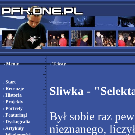
Menu:
Teksty
Start
Sliwka - "Selekt
Recenzje
Historia
Projekty
Portrety
Był sobie raz pew
Featuringi
Dyskografia
nieznanego, liczył
Artykuły
Wiadomości