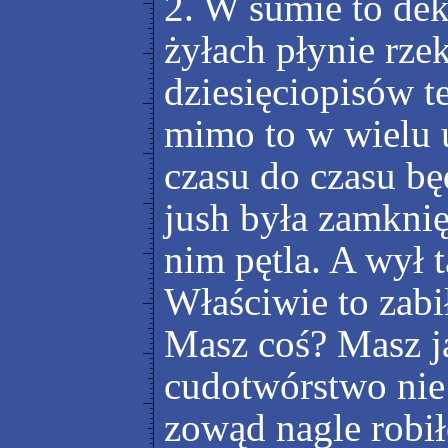
2. W sumie to dek
żyłach płynie rze
dziesięciopisów te
mimo to w wielu u
czasu do czasu bę
jush była zamknię
nim pętla. A wył 
Właściwie to zabi
Masz coś? Masz j
cudotwórstwo nie 
zowąd nagle robił