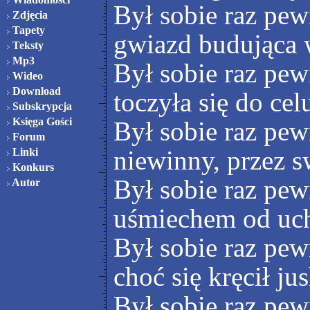
Był sobie raz pew
Zdjęcia
Tapety
gwiazd budująca 
Teksty
Mp3
Był sobie raz pew
Wideo
Download
toczyła się do cel
Subskrypcja
Księga Gości
Był sobie raz pew
Forum
niewinny, przez s
Linki
Konkurs
Był sobie raz pewi
Autor
uśmiechem od uch
Był sobie raz pew
choć się kręcił jus
Był sobie raz pew