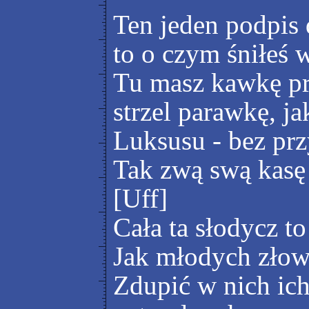
Ten jeden podpis d
to o czym śniłeś 
Tu masz kawkę pr
strzel parawkę, j
Luksusu - bez pr
Tak zwą swą kasę
[Uff]
Cała ta słodycz t
Jak młodych złowi
Zdupić w nich ic