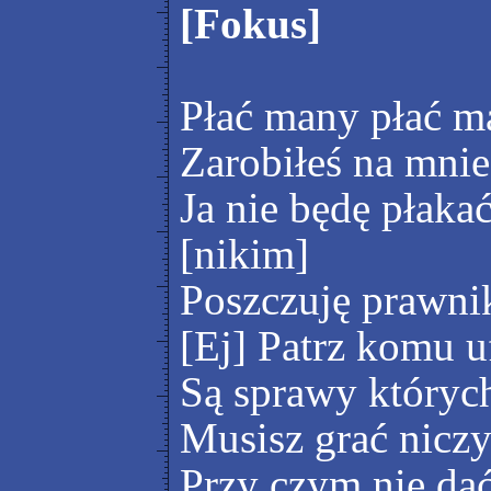
[Fokus]
Płać many płać m
Zarobiłeś na mnie 
Ja nie będę płakać
[nikim]
Poszczuję prawni
[Ej] Patrz komu u
Są sprawy których
Musisz grać nicz
Przy czym nie dać