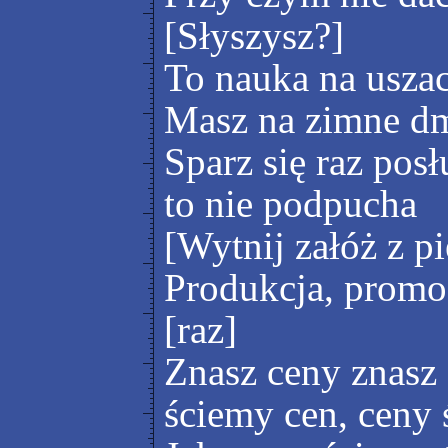
[Słyszysz?]
To nauka na usza
Masz na zimne d
Sparz się raz pos
to nie podpucha
[Wytnij załóż z p
Produkcja, promoc
[raz]
Znasz ceny znasz
ściemy cen, ceny