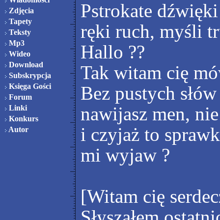
Pstrokate dźwięki
Zdjęcia
Tapety
ręki ruch, myśli t
Teksty
Mp3
Hallo ??
Wideo
Download
Tak witam cię mó
Subskrypcja
Księga Gości
Bez pustych słów
Forum
nawijasz men, nie
Linki
Konkurs
i czyjaż to spraw
Autor
mi wyjaw ?
[Witam cię serdec
Słyszałem ostatni