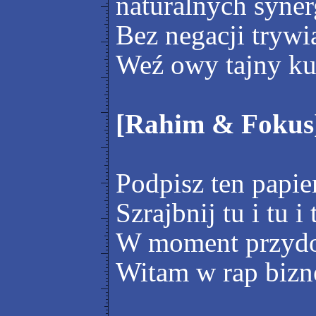
naturalnych syne
Bez negacji trywi
Weź owy tajny ku
[Rahim & Fokus
Podpisz ten papie
Szrajbnij tu i tu i
W moment przydo
Witam w rap bizn