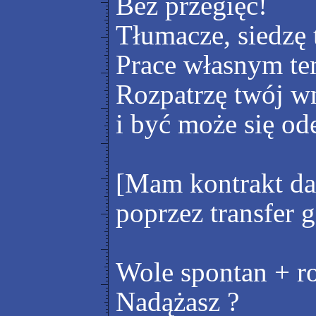
Bez przegięć!
Tłumacze, siedzę t
Prace własnym te
Rozpatrzę twój wn
i być może się od
[Mam kontrakt d
poprzez transfer 
Wole spontan + r
Nadążasz ?