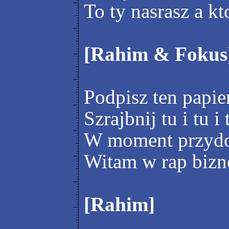
To ty nasrasz a kt
[Rahim & Fokus
Podpisz ten papie
Szrajbnij tu i tu i
W moment przydo
Witam w rap bizn
[Rahim]