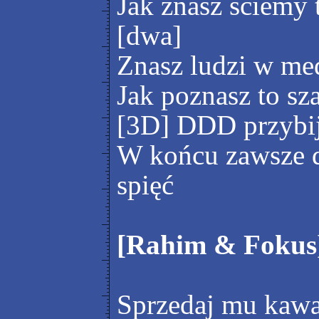
Jak znasz ściemy t
[dwa]
Znasz ludzi w med
Jak poznasz to sz
[3D] DDD przybij
W końcu zawsze d
spięć
[Rahim & Fokus
Sprzedaj mu kawa