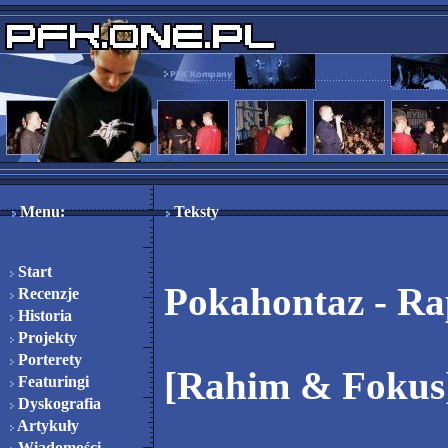
Menu:
Teksty
Start
Pokahontaz - Ra
Recenzje
Historia
Projekty
Porterety
[Rahim & Fokus
Featuringi
Dyskografia
Artykuły
Wiadomości