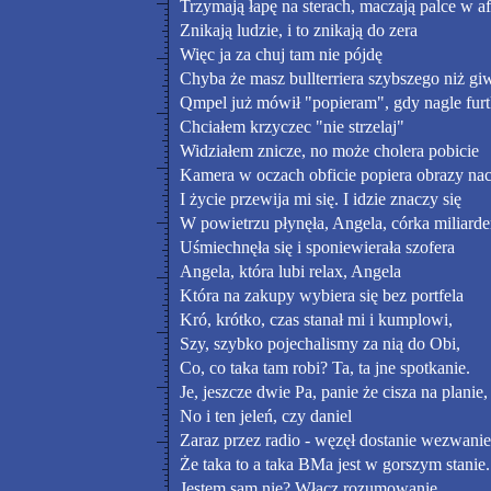
Trzymają łapę na sterach, maczają palce w a
Znikają ludzie, i to znikają do zera
Więc ja za chuj tam nie pójdę
Chyba że masz bullterriera szybszego niż gi
Qmpel już mówił "popieram", gdy nagle furt
Chciałem krzyczec "nie strzelaj"
Widziałem znicze, no może cholera pobicie
Kamera w oczach obficie popiera obrazy nac
I życie przewija mi się. I idzie znaczy się
W powietrzu płynęła, Angela, córka miliarde
Uśmiechnęła się i sponiewierała szofera
Angela, która lubi relax, Angela
Która na zakupy wybiera się bez portfela
Kró, krótko, czas stanał mi i kumplowi,
Szy, szybko pojechalismy za nią do Obi,
Co, co taka tam robi? Ta, ta jne spotkanie.
Je, jeszcze dwie Pa, panie że cisza na planie,
No i ten jeleń, czy daniel
Zaraz przez radio - węzęł dostanie wezwanie
Że taka to a taka BMa jest w gorszym stanie.
Jestem sam nie? Włącz rozumowanie