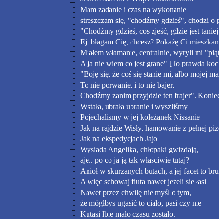
Mam zadanie i czas na wykonanie
streszczam się, "chodźmy gdzieś", chodzi o 
"Chodźmy gdzieś, cos zjeść, gdzie jest taniej 
Ej, błagam Cię, chcesz? Pokażę Ci mieszkan
Miałem włamanie, centralnie, wyryli mi "piąt
A ja nie wiem co jest grane" [To prawda koc
"Boję się, że coś się stanie mi, albo mojej m
To nie porwanie, i to nie bajer,
Chodźmy zanim przyjdzie ten frajer". Konie
Wstała, ubrała ubranie i wyszliśmy
Pojechalismy w jej koleżanek Nissanie
Jak na rajdzie Wisły, hamowanie z pełnej pi
Jak na ekspedycjach Jajo
Wysiada Angelika, chłopaki gwizdają,
aje.. po co ja ją tak właściwie tutaj?
Anioł w skurzanych butach, a jej facet to bru
A więc schowaj fiuta nawet jeżeli sie łasi
Nawet przez chwilę nie myśl o tym,
że mógłbys ugasić to ciało, pasi czy nie
Kutasi łbie mało czasu zostało.