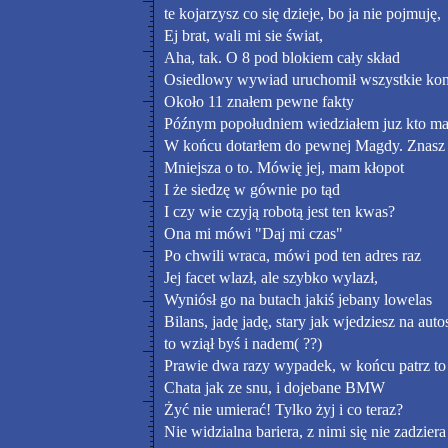
te kojarzysz co się dzieje, bo ja nie pojmuję,
Ej brat, wali mi sie świat,
Aha, tak. O 8 pod blokiem cały skład
Osiedlowy wywiad uruchomił wszystkie kon
Około 11 znałem pewne fakty
Późnym popołudniem wiedziałem juz kto ma 
W końcu dotarłem do pewnej Magdy. Znasz j
Mniejsza o to. Mówię jej, mam kłopot
I że siedzę w gównie po tąd
I czy wie czyją robotą jest ten kwas?
Ona mi mówi "Daj mi czas"
Po chwili wraca, mówi pod ten adres raz
Jej facet wlazł, ale szybko wylazł,
Wyniósł go na butach jakiś jebany lowelas
Bilans, jadę jadę, stary jak wjedziesz na auto
to wziął byś i nadem( ??)
Prawie dwa razy wypadek, w końcu patrz to 
Chata jak ze snu, i dojebane BMW
Żyć nie umierać! Tylko żyj i co teraz?
Nie widzialna bariera, z nimi się nie zadziera