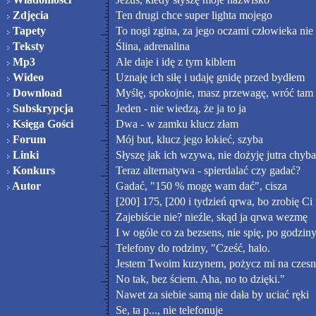
Zdjęcia
Ten drugi chce super lighta mojego
Tapety
To nogi zgina, za jego oczami człowieka nie
Teksty
Ślina, adrenalina
Mp3
Ale daje i idę z tym kiblem
Wideo
Uznaję ich siłę i udaję gnidę przed bydłem
Download
Myślę, spokojnie, masz przewagę, wróć tam
Subskrypcja
Jeden - nie wiedzą, że ja to ja
Księga Gości
Dwa - w zamku klucz złam
Forum
Mój but, klucz jego łokieć, szyba
Linki
Słyszę jak ich wzywa, nie dożyję jutra chyba
Konkurs
Teraz alternatywa - spierdalać czy gadać?
Autor
Gadać, "150 % mogę wam dać", cisza
[200] 175, [200 i tydzień qrwa, bo zrobię Ci 
Zajebiście nie? nieźle, skąd ja qrwa wezmę
I w ogóle co za bezsens, nie spię, po godzi
Telefony do rodziny, "Cześć, halo.
Jestem Twoim kuzynem, pożycz mi na czesn
No tak, bez ściem. Aha, no to dzięki."
Nawet za siebie samą nie dała by uciać ręki
Se, ta p..., nie telefonuje