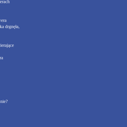
ferach
wera
ka drgnęła,
ierające
ra
 nie?