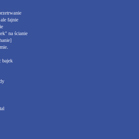
przetrwanie
ale fajnie
ie
ek" na ścianie
hanie]
amie.
c bajek
zdy
tal