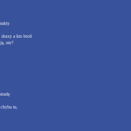
takty
draxy a kto broń
ą, nie?
stradę
chyba tu,