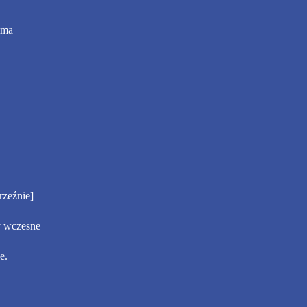
 ma
rzeźnie]
ny wczesne
e.