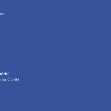
tor
rdziela
 nie otwiera
x