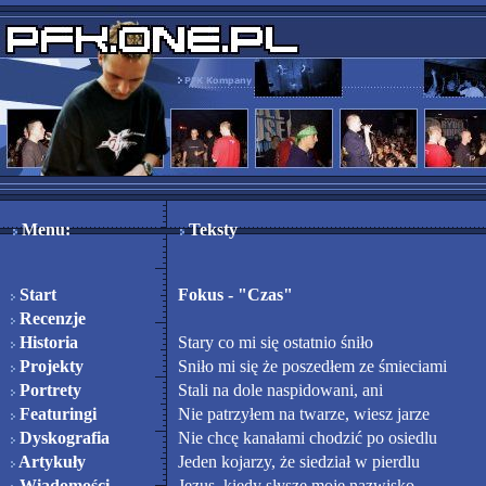
Menu:
Teksty
Start
Fokus - "Czas"
Recenzje
Historia
Stary co mi się ostatnio śniło
Projekty
Sniło mi się że poszedłem ze śmieciami
Portrety
Stali na dole naspidowani, ani
Featuringi
Nie patrzyłem na twarze, wiesz jarze
Dyskografia
Nie chcę kanałami chodzić po osiedlu
Artykuły
Jeden kojarzy, że siedział w pierdlu
Wiadomości
Jezus, kiedy słyszę moje nazwisko