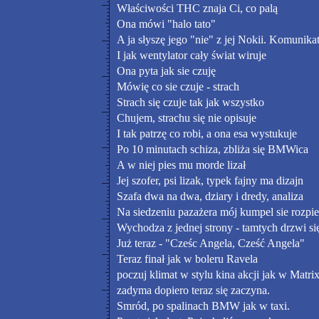
Właściwości THC znaja Ci, co palą
Ona mówi "halo tato"
A ja słyszę jego "nie" z jej Nokii. Komunika
I jak wentylator cały świat wiruje
Ona pyta jak sie czuję
Mówię co sie czuje - strach
Strach się czuje tak jak wszystko
Chujem, strachu się nie opisuje
I tak patrzę co robi, a ona esa wystukuje
Po 10 minutach schiza, zbliża się BMWica
A w niej pies mu morde lizał
Jej szofer, psi lizak, typek fajny ma dizajn
Szafa dwa na dwa, dziary i dredy, analiza
Na siedzeniu pazażera mój kumpel sie rozpie
Wychodza z jednej strony - tamtych drzwi się
Już teraz - "Cześc Angela, Cześć Angela"
Teraz finał jak w boleru Ravela
poczuj klimat w stylu kina akcji jak w Matri
zadyma dopiero teraz się zaczyna.
Smród, po spalinach BMW jak w taxi.