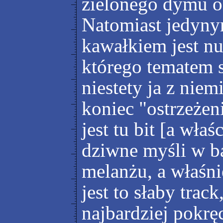
zielonego dymu 
Natomiast jedyny
kawałkiem jest nu
którego tematem 
niestety ja z niem
koniec "ostrzeżen
jest tu bit [a wła
dziwne myśli w ba
melanżu, a właśni
jest to słaby trac
najbardziej pokrę