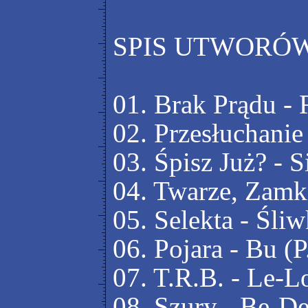
SPIS UTWORÓW
01. Brak Prądu 
02. Przesłuchani
03. Śpisz Już? -
04. Twarze, Zam
05. Selekta - Śl
06. Pojara - Bu (
07. T.R.B. - Le-
08. Szury - Be-D