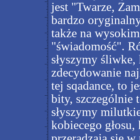
jest "Twarze, Za
bardzo oryginalny
także na wysokim 
"świadomość". Ró
słyszymy śliwke, k
zdecydowanie najl
tej sqadance, to 
bity, szczególnie 
słyszymy milutki
kobiecego głosu,
przeradzają się w