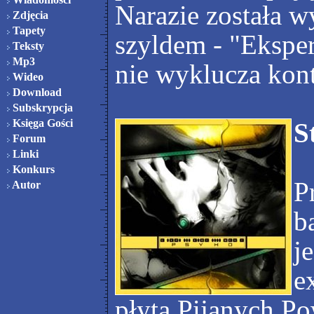
Narazie została w
Zdjęcia
Tapety
szyldem - "Ekspe
Teksty
Mp3
nie wyklucza kont
Wideo
Download
Subskrypcja
Księga Gości
S
Forum
Linki
Konkurs
P
Autor
b
j
e
płyta Pijanych Po