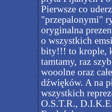
Pierwsze co uder
"przepalonymi" r
oryginalna prezen
o wszystkich emsi
bity!!! to krople,
tamtamy, raz szybk
wooolne oraz cał
dźwięków. A na p
wszystkich repre
O.S.T.R., D.I.K.E.