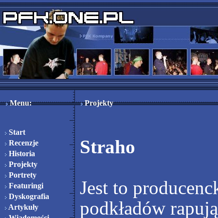
Menu:
Projekty
Start
Straho
Recenzje
Historia
Projekty
Portrety
Jest to producenc
Featuringi
Dyskografia
podkładów rapują 
Artykuły
Wiadomości