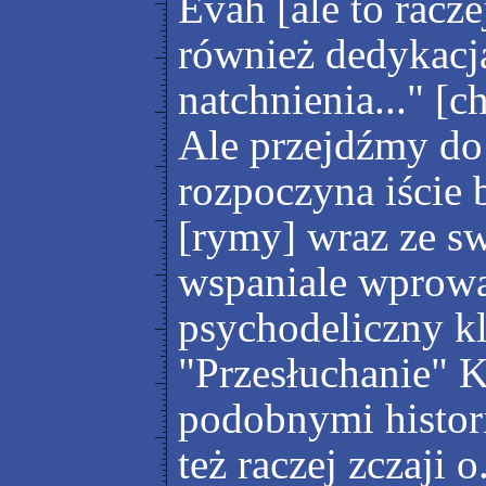
Evah [ale to racz
również dedykacja 
natchnienia..." [
Ale przejdźmy do
rozpoczyna iście 
[rymy] wraz ze s
wspaniale wprowa
psychodeliczny k
"Przesłuchanie" K
podobnymi histor
też raczej zczaji